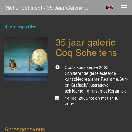
Michel Sehstedt - 35 Jaar Galerie Coq Scheltens
Tog
navi
Alle exposities
35 jaar galerie
Coq Scheltens
Coq's kunstkeuze 2005.
Schitterende geselecteerde
kunst:Neorealisme,Realisme,Surrea
en Grafisch/Illustratieve
schilderijen omlijst met Keramiek
14 mei 2005 tot en met 11 juli
2005
Adresgegevens