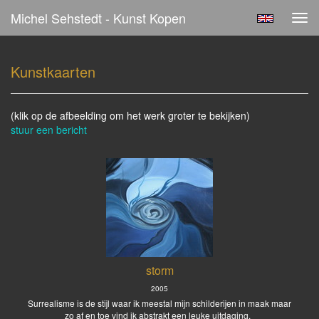
Michel Sehstedt - Kunst Kopen
Tog
navi
Kunstkaarten
(klik op de afbeelding om het werk groter te bekijken)
stuur een bericht
storm
2005
Surrealisme is de stijl waar ik meestal mijn schilderijen in maak maar
zo af en toe vind ik abstrakt een leuke uitdaging.