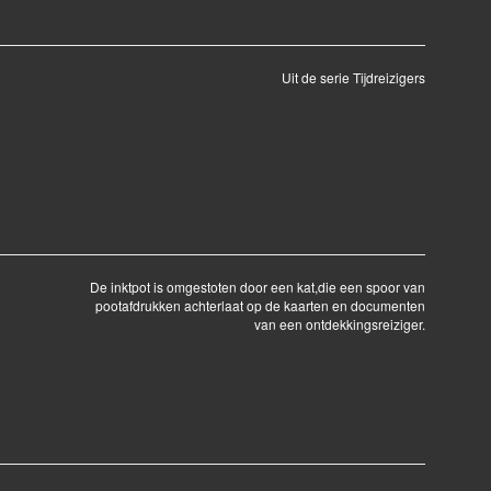
Uit de serie Tijdreizigers
De inktpot is omgestoten door een kat,die een spoor van
pootafdrukken achterlaat op de kaarten en documenten
van een ontdekkingsreiziger.