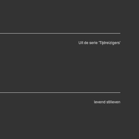
Uit de serie 'Tijdreizigers'
levend stilleven