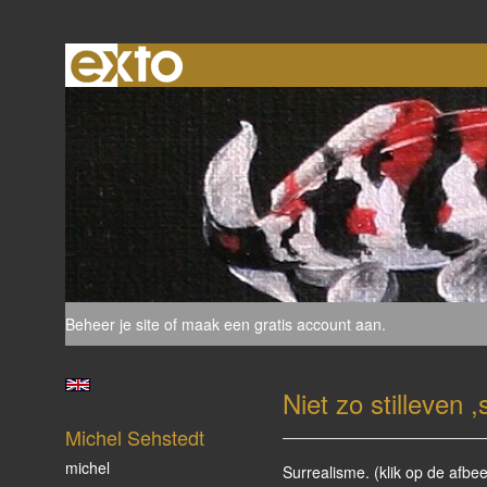
Beheer je site
of
maak een gratis account aan
.
Niet zo stilleven ,
Michel Sehstedt
michel
Surrealisme. (klik op de afbe