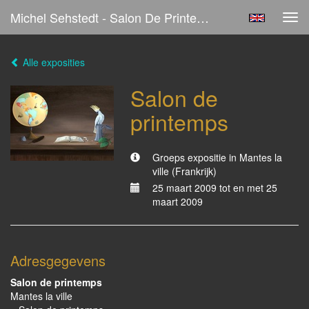
Michel Sehstedt - Salon De Printemps
Tog
navi
Alle exposities
Salon de
printemps
Groeps expositie in Mantes la
ville (Frankrijk)
25 maart 2009 tot en met 25
maart 2009
Adresgegevens
Salon de printemps
Mantes la ville