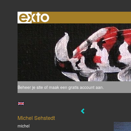
Beheer je site
of
maak een gratis account aan
.
Michel Sehstedt
michel