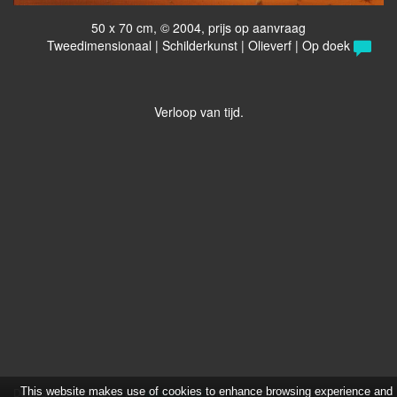
50 x 70 cm, © 2004, prijs op aanvraag
Tweedimensionaal | Schilderkunst | Olieverf | Op doek
Verloop van tijd.
Deze site is onderdeel van
This website makes use of cookies to enhance browsing experience and
www.exto.art
. Het copyright op alle getoonde