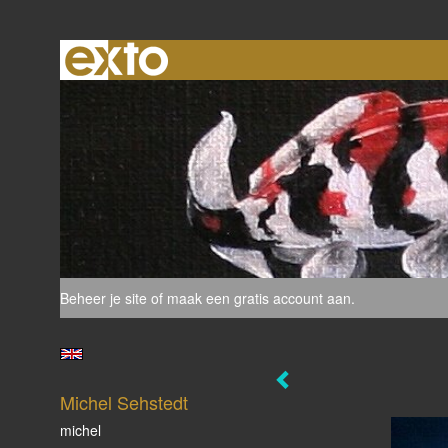
Beheer je site
of
maak een gratis account aan
.
Michel Sehstedt
michel