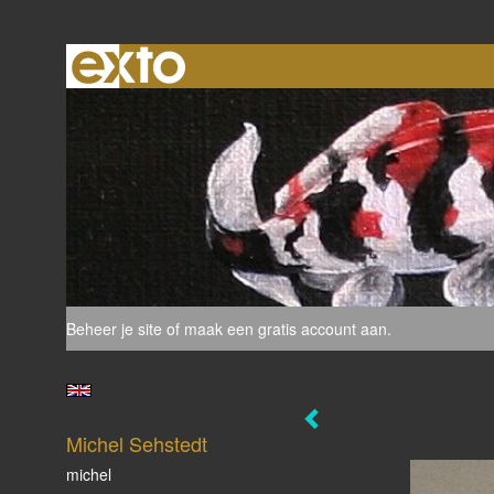
Beheer je site
of
maak een gratis account aan
.
Michel Sehstedt
michel