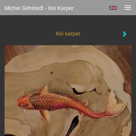
Michel Sehstedt - Koi Karper
Tog
navi
Koi karper